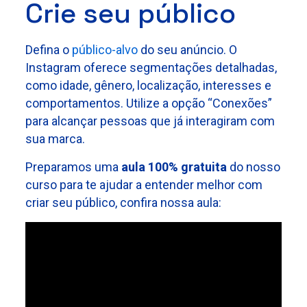
Crie seu público
Defina o
público-alvo
do seu anúncio. O
Instagram oferece segmentações detalhadas,
como idade, gênero, localização, interesses e
comportamentos. Utilize a opção “Conexões”
para alcançar pessoas que já interagiram com
sua marca.
Preparamos uma
aula 100% gratuita
do nosso
curso para te ajudar a entender melhor com
criar seu público, confira nossa aula: