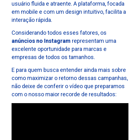
usuário fluida e atraente. A plataforma, focada
em mobile e com um design intuitivo, facilita a
interação rápida.
Considerando todos esses fatores, os
anúncios no Instagram
representam uma
excelente oportunidade para marcas e
empresas de todos os tamanhos.
E para quem busca entender ainda mais sobre
como maximizar o retorno dessas campanhas,
não deixe de conferir o vídeo que preparamos
com o nosso maior recorde de resultados: